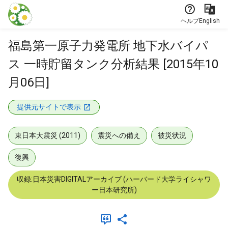
本文に飛ぶ
ヘルプ
English
福島第一原子力発電所 地下水バイパ
ス 一時貯留タンク分析結果 [2015年10
月06日]
提供元サイトで表示
東日本大震災 (2011)
震災への備え
被災状況
復興
収録:日本災害DIGITALアーカイブ (ハーバード大学ライシャワ
ー日本研究所)