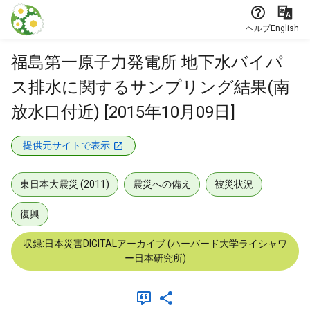
本文に飛ぶ
ヘルプ
English
福島第一原子力発電所 地下水バイパ
ス排水に関するサンプリング結果(南
放水口付近) [2015年10月09日]
提供元サイトで表示
東日本大震災 (2011)
震災への備え
被災状況
復興
収録:日本災害DIGITALアーカイブ (ハーバード大学ライシャワ
ー日本研究所)