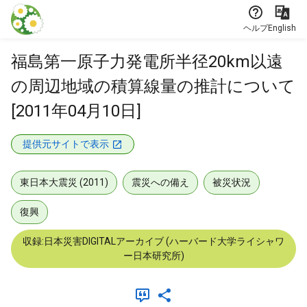
本文に飛ぶ
ヘルプ
English
福島第一原子力発電所半径20km以遠
の周辺地域の積算線量の推計について
[2011年04月10日]
提供元サイトで表示
東日本大震災 (2011)
震災への備え
被災状況
復興
収録:日本災害DIGITALアーカイブ (ハーバード大学ライシャワ
ー日本研究所)