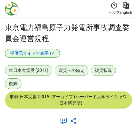
本文に飛ぶ
ヘルプ
English
東京電力福島原子力発電所事故調査委
員会運営規程
提供元サイトで表示
東日本大震災 (2011)
震災への備え
被災状況
復興
収録:日本災害DIGITALアーカイブ (ハーバード大学ライシャワ
ー日本研究所)