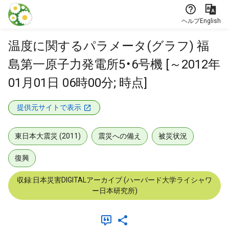
本文に飛ぶ
ヘルプ
English
温度に関するパラメータ(グラフ) 福
島第一原子力発電所5・6号機 [～2012年
01月01日 06時00分; 時点]
提供元サイトで表示
東日本大震災 (2011)
震災への備え
被災状況
復興
収録:日本災害DIGITALアーカイブ (ハーバード大学ライシャワ
ー日本研究所)