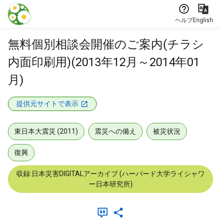
本文に飛ぶ
ヘルプ
English
無料個別相談会開催のご案内(チラシ
内面印刷用)(2013年12月～2014年01
月)
提供元サイトで表示
東日本大震災 (2011)
震災への備え
被災状況
復興
収録:日本災害DIGITALアーカイブ (ハーバード大学ライシャワ
ー日本研究所)