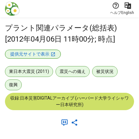
本文に飛ぶ
ヘルプ
English
プラント関連パラメータ(総括表)
[2012年04月06日 11時00分; 時点]
提供元サイトで表示
東日本大震災 (2011)
震災への備え
被災状況
復興
収録:日本災害DIGITALアーカイブ (ハーバード大学ライシャワ
ー日本研究所)