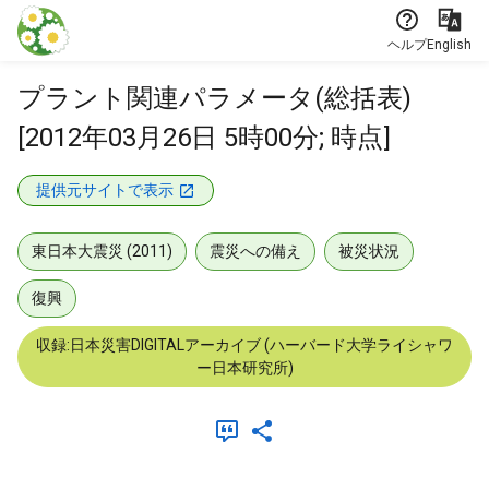
本文に飛ぶ
ヘルプ
English
プラント関連パラメータ(総括表)
[2012年03月26日 5時00分; 時点]
提供元サイトで表示
東日本大震災 (2011)
震災への備え
被災状況
復興
収録:日本災害DIGITALアーカイブ (ハーバード大学ライシャワ
ー日本研究所)