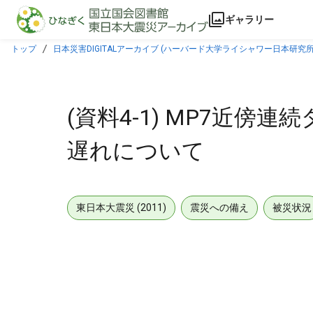
本文に飛ぶ
ギャラリー
トップ
日本災害DIGITALアーカイブ (ハーバード大学ライシャワー日本研究所
(資料4-1) MP7近
遅れについて
東日本大震災 (2011)
震災への備え
被災状況