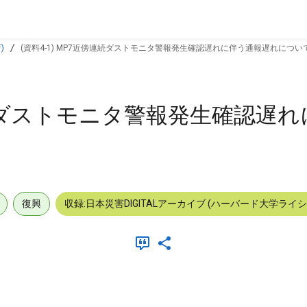
)
(資料4-1) MP7近傍連続ダストモニタ警報発生確認遅れに伴う通報遅れについ
傍連続ダストモニタ警報発生確認遅
復興
収録:日本災害DIGITALアーカイブ (ハーバード大学ライ