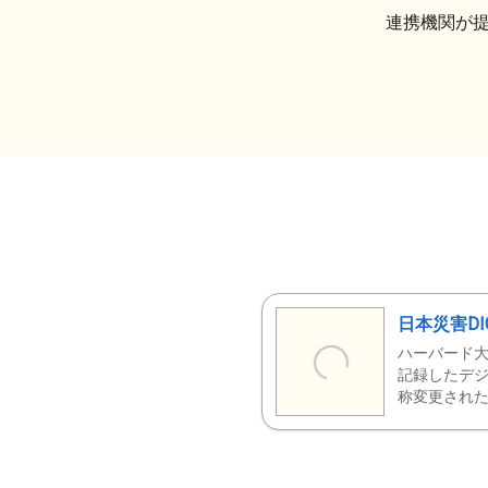
連携機関が
日本災害DI
ハーバード大
記録したデジ
称変更された