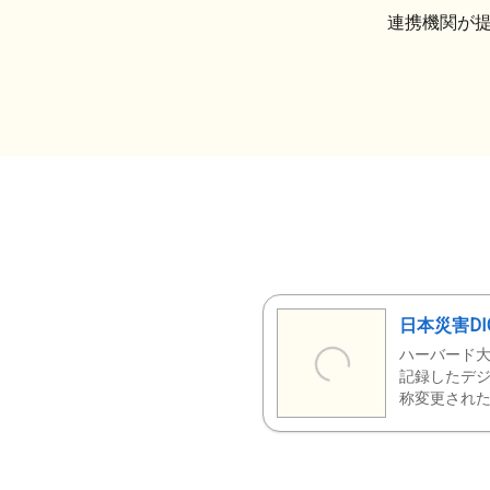
連携機関が
日本災害DI
ハーバード大
記録したデジ
称変更された