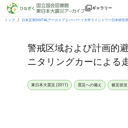
本文に飛ぶ
ギャラリー
トップ
日本災害DIGITALアーカイブ (ハーバード大学ライシャワー日本研究所
警戒区域および計画的避
ニタリングカーによる走
東日本大震災 (2011)
震災への備え
被災状況