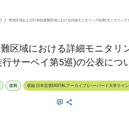
)
警戒区域および計画的避難区域における詳細モニタリング結果(モニタリング
難区域における詳細モニタリン
行サーベイ第5巡)の公表につ
復興
収録:日本災害DIGITALアーカイブ (ハーバード大学ライ