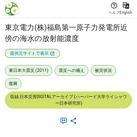
本文に飛ぶ
ヘルプ
English
東京電力(株)福島第一原子力発電所近
傍の海水の放射能濃度
提供元サイトで表示
東日本大震災 (2011)
震災への備え
被災状況
復興
収録:日本災害DIGITALアーカイブ (ハーバード大学ライシャワ
ー日本研究所)