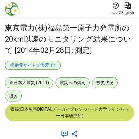
本文に飛ぶ
ヘルプ
English
東京電力(株)福島第一原子力発電所の
20km以遠のモニタリング結果につい
て [2014年02月28日; 測定]
提供元サイトで表示
東日本大震災 (2011)
震災への備え
被災状況
復興
収録:日本災害DIGITALアーカイブ (ハーバード大学ライシャワ
ー日本研究所)