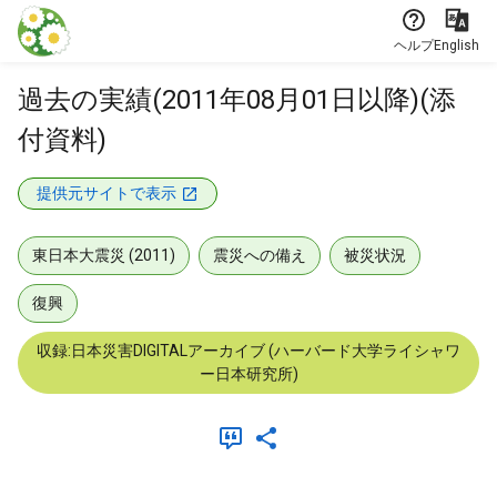
本文に飛ぶ
ヘルプ
English
過去の実績(2011年08月01日以降)(添
付資料)
提供元サイトで表示
東日本大震災 (2011)
震災への備え
被災状況
復興
収録:日本災害DIGITALアーカイブ (ハーバード大学ライシャワ
ー日本研究所)