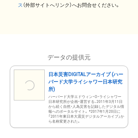
ス
（外部サイトへリンク）へお問合せください。
データの提供元
日本災害DIGITALアーカイブ (ハー
バード大学ライシャワー日本研究
所)
ハーバード大学エドウィン・O・ライシャワー
日本研究所が企画・運営する、2011年3月11日
から続く自然・人為災害を記録したデジタル情
報へのポータルサイト。 *2017年1月20日に
「2011年東日本大震災デジタルアーカイブ」か
ら名称変更された。