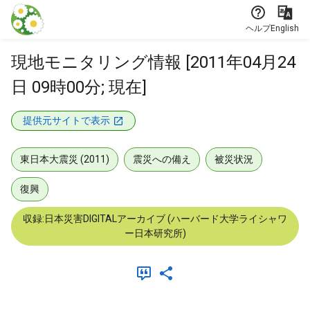
本文に飛ぶ
ヘルプ
English
現地モニタリング情報 [2011年04月24
日 09時00分; 現在]
提供元サイトで表示
東日本大震災 (2011)
震災への備え
被災状況
復興
収録:日本災害DIGITALアーカイブ (ハーバード大学ライシャワ
ー日本研究所)