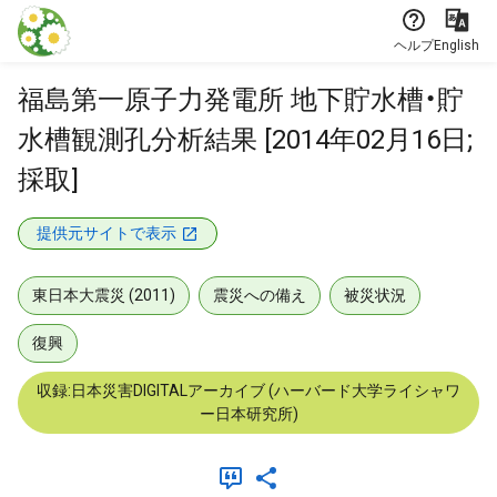
本文に飛ぶ
ヘルプ
English
福島第一原子力発電所 地下貯水槽・貯
水槽観測孔分析結果 [2014年02月16日;
採取]
提供元サイトで表示
東日本大震災 (2011)
震災への備え
被災状況
復興
収録:日本災害DIGITALアーカイブ (ハーバード大学ライシャワ
ー日本研究所)