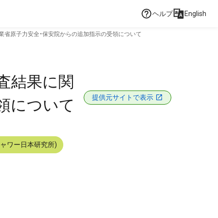
ヘルプ
English
業省原子力安全・保安院からの追加指示の受領について
査結果に関
提供元サイトで表示
領について
シャワー日本研究所)