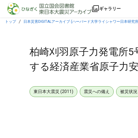
本文に飛ぶ
ギャラリー
トップ
日本災害DIGITALアーカイブ (ハーバード大学ライシャワー日本研究所
柏崎刈羽原子力発電所5
する経済産業省原子力安
東日本大震災 (2011)
震災への備え
被災状況