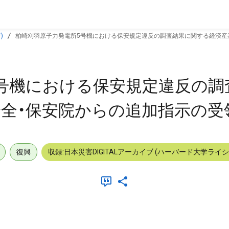
)
柏崎刈羽原子力発電所5号機における保安規定違反の調査結果に関する経済産
号機における保安規定違反の調
全・保安院からの追加指示の受
復興
収録:日本災害DIGITALアーカイブ (ハーバード大学ライ