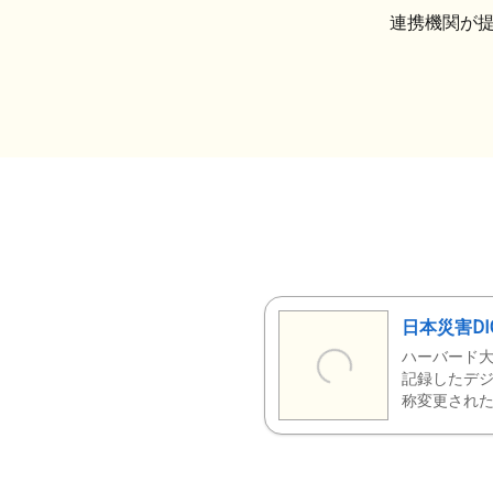
連携機関が
日本災害DI
ハーバード大
記録したデジ
称変更された