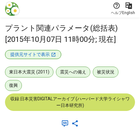
本文に飛ぶ
ヘルプ
English
プラント関連パラメータ(総括表)
[2015年10月07日 11時00分; 現在]
提供元サイトで表示
東日本大震災 (2011)
震災への備え
被災状況
復興
収録:日本災害DIGITALアーカイブ (ハーバード大学ライシャワ
ー日本研究所)