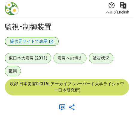
本文に飛ぶ
ヘルプ
English
監視・制御装置
提供元サイトで表示
東日本大震災 (2011)
震災への備え
被災状況
復興
収録:日本災害DIGITALアーカイブ (ハーバード大学ライシャワ
ー日本研究所)