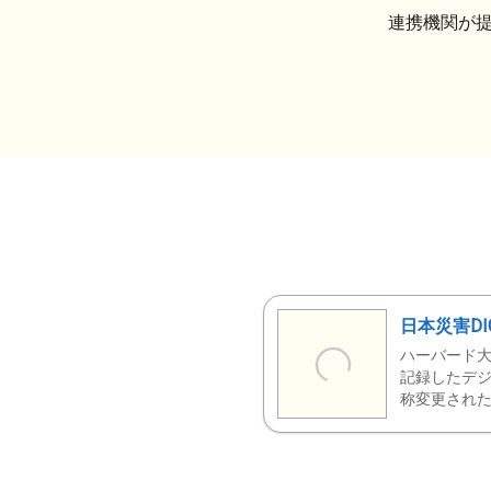
連携機関が
日本災害DI
ハーバード大
記録したデジ
称変更された