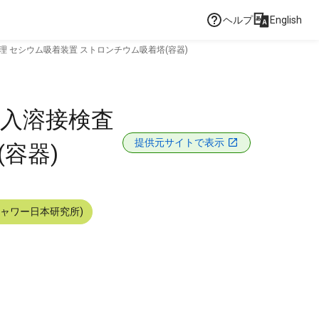
ヘルプ
English
 セシウム吸着装置 ストロンチウム吸着塔(容器)
輸入溶接検査
提供元サイトで表示
容器)
シャワー日本研究所)