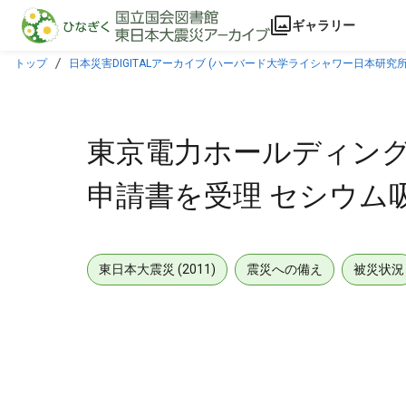
本文に飛ぶ
ギャラリー
トップ
日本災害DIGITALアーカイブ (ハーバード大学ライシャワー日本研究所
東京電力ホールディング
申請書を受理 セシウム
東日本大震災 (2011)
震災への備え
被災状況