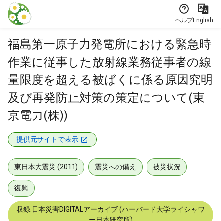
本文に飛ぶ
ヘルプ
English
福島第一原子力発電所における緊急時
作業に従事した放射線業務従事者の線
量限度を超える被ばくに係る原因究明
及び再発防止対策の策定について(東
京電力(株))
提供元サイトで表示
東日本大震災 (2011)
震災への備え
被災状況
復興
収録:日本災害DIGITALアーカイブ (ハーバード大学ライシャワ
ー日本研究所)