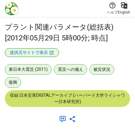
本文に飛ぶ
ヘルプ
English
プラント関連パラメータ(総括表)
[2012年05月29日 5時00分; 時点]
提供元サイトで表示
東日本大震災 (2011)
震災への備え
被災状況
復興
収録:日本災害DIGITALアーカイブ (ハーバード大学ライシャワ
ー日本研究所)