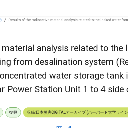
)
Results of the radioactive material analysis related to the leaked water f
wer Station Unit 1 to 4 side of Sou
 material analysis related to the
ting from desalination system (R
ncentrated water storage tank 
 Power Station Unit 1 to 4 side 
復興
収録:日本災害DIGITALアーカイブ (ハーバード大学ライ