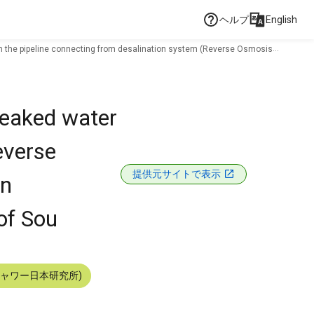
ヘルプ
English
rom the pipeline connecting from desalination system (Reverse Osmosis
 leaked water
everse
提供元サイトで表示
in
of Sou
シャワー日本研究所)