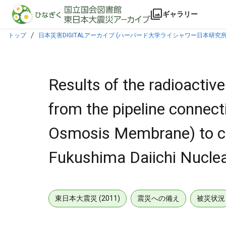
本文に飛ぶ
ギャラリー
トップ
日本災害DIGITALアーカイブ (ハーバード大学ライシャワー日本研究所
Membrane) to concentrated water storage tank in Fukushima Daiichi Nuclear Po
Results of the radioactive
from the pipeline connec
Osmosis Membrane) to co
Fukushima Daiichi Nuclear
東日本大震災 (2011)
震災への備え
被災状況