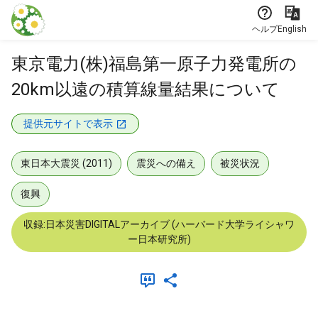
本文に飛ぶ
ヘルプ
English
東京電力(株)福島第一原子力発電所の
20km以遠の積算線量結果について
提供元サイトで表示
東日本大震災 (2011)
震災への備え
被災状況
復興
収録:日本災害DIGITALアーカイブ (ハーバード大学ライシャワ
ー日本研究所)