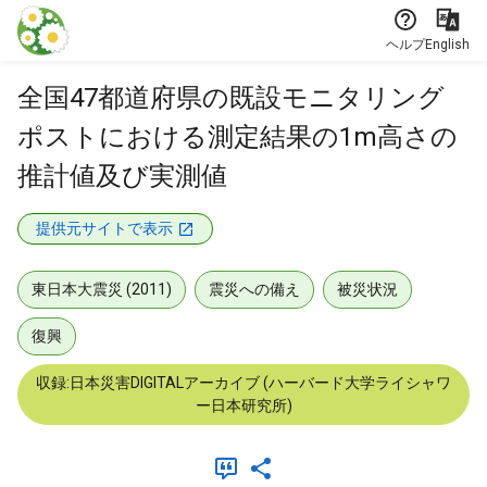
本文に飛ぶ
ヘルプ
English
全国47都道府県の既設モニタリング
ポストにおける測定結果の1m高さの
推計値及び実測値
提供元サイトで表示
東日本大震災 (2011)
震災への備え
被災状況
復興
収録:日本災害DIGITALアーカイブ (ハーバード大学ライシャワ
ー日本研究所)