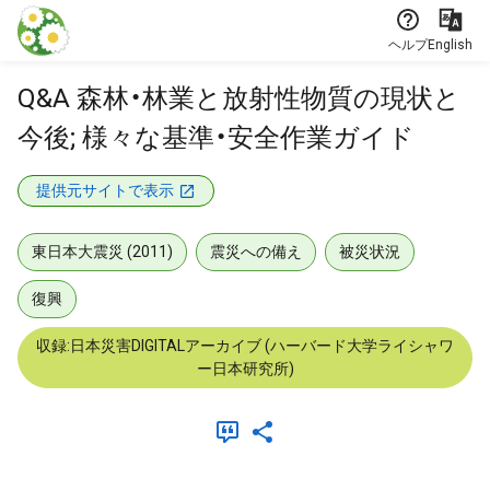
本文に飛ぶ
ヘルプ
English
Q&A 森林・林業と放射性物質の現状と
今後; 様々な基準・安全作業ガイド
提供元サイトで表示
東日本大震災 (2011)
震災への備え
被災状況
復興
収録:日本災害DIGITALアーカイブ (ハーバード大学ライシャワ
ー日本研究所)