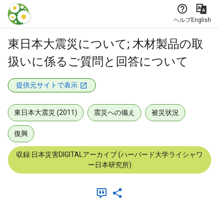
本文に飛ぶ
ヘルプ
English
東日本大震災について; 木材製品の取
扱いに係るご質問と回答について
提供元サイトで表示
東日本大震災 (2011)
震災への備え
被災状況
復興
収録:日本災害DIGITALアーカイブ (ハーバード大学ライシャワ
ー日本研究所)