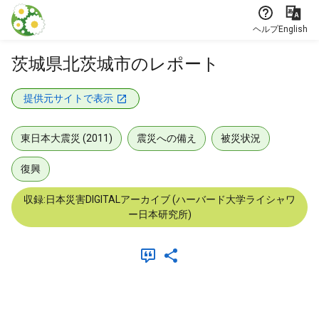
本文に飛ぶ
ヘルプ
English
茨城県北茨城市のレポート
提供元サイトで表示
東日本大震災 (2011)
震災への備え
被災状況
復興
収録:日本災害DIGITALアーカイブ (ハーバード大学ライシャワ
ー日本研究所)