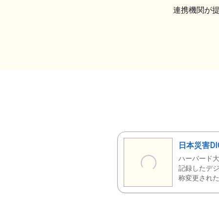
連携機関が
日本災害DI
ハーバード大
記録したデジ
称変更された