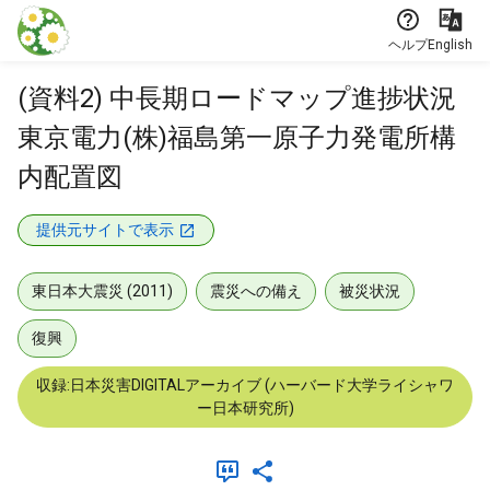
本文に飛ぶ
ヘルプ
English
(資料2) 中長期ロードマップ進捗状況
東京電力(株)福島第一原子力発電所構
内配置図
提供元サイトで表示
東日本大震災 (2011)
震災への備え
被災状況
復興
収録:日本災害DIGITALアーカイブ (ハーバード大学ライシャワ
ー日本研究所)