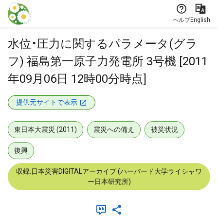
本文に飛ぶ
ヘルプ
English
水位・圧力に関するパラメータ(グラ
フ) 福島第一原子力発電所 3号機 [2011
年09月06日 12時00分時点]
提供元サイトで表示
東日本大震災 (2011)
震災への備え
被災状況
復興
収録:日本災害DIGITALアーカイブ (ハーバード大学ライシャワ
ー日本研究所)