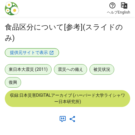
本文に飛ぶ
ヘルプ
English
食品区分について[参考](スライドの
み)
提供元サイトで表示
東日本大震災 (2011)
震災への備え
被災状況
復興
収録:日本災害DIGITALアーカイブ (ハーバード大学ライシャワ
ー日本研究所)