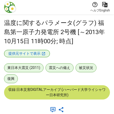
本文に飛ぶ
ヘルプ
English
温度に関するパラメータ(グラフ) 福
島第一原子力発電所 2号機 [～2013年
10月15日 11時00分; 時点]
提供元サイトで表示
東日本大震災 (2011)
震災への備え
被災状況
復興
収録:日本災害DIGITALアーカイブ (ハーバード大学ライシャワ
ー日本研究所)