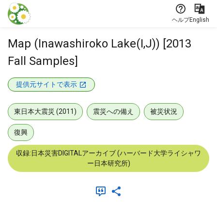
本文に飛ぶ
ヘルプ
English
Map (Inawashiroko Lake(I,J)) [2013
Fall Samples]
提供元サイトで表示
東日本大震災 (2011)
震災への備え
被災状況
復興
収録:日本災害DIGITALアーカイブ (ハーバード大学ライシャワ
ー日本研究所)