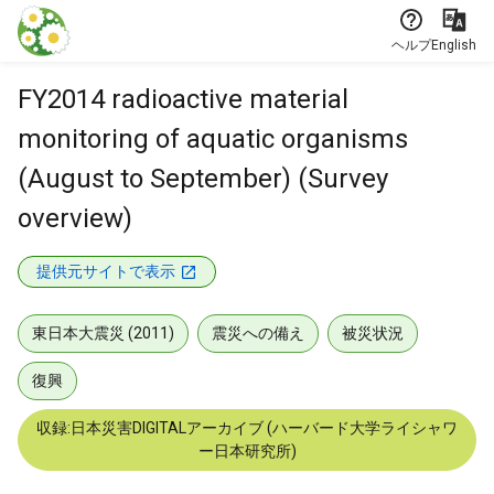
本文に飛ぶ
ヘルプ
English
FY2014 radioactive material
monitoring of aquatic organisms
(August to September) (Survey
overview)
提供元サイトで表示
東日本大震災 (2011)
震災への備え
被災状況
復興
収録:日本災害DIGITALアーカイブ (ハーバード大学ライシャワ
ー日本研究所)