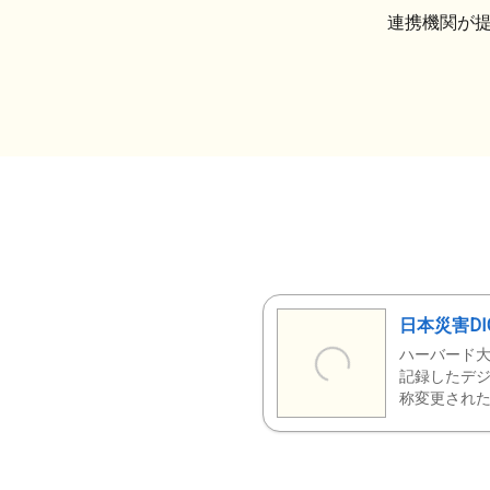
連携機関が
日本災害DI
ハーバード大
記録したデジ
称変更された