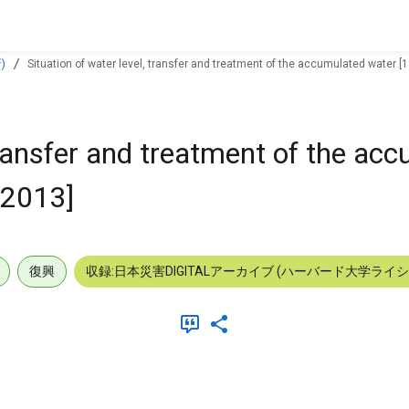
)
Situation of water level, transfer and treatment of the accumulated water [
 transfer and treatment of the ac
 2013]
復興
収録:日本災害DIGITALアーカイブ (ハーバード大学ライ