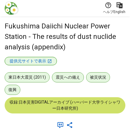
本文に飛ぶ
ヘルプ
English
Fukushima Daiichi Nuclear Power
Station - The results of dust nuclide
analysis (appendix)
提供元サイトで表示
東日本大震災 (2011)
震災への備え
被災状況
復興
収録:日本災害DIGITALアーカイブ (ハーバード大学ライシャワ
ー日本研究所)