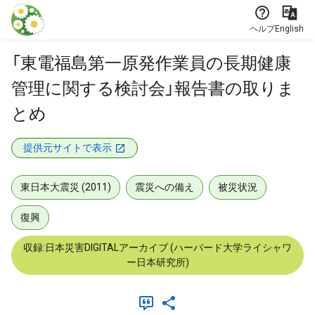
本文に飛ぶ
ヘルプ
English
「東電福島第一原発作業員の長期健康
管理に関する検討会」報告書の取りま
とめ
提供元サイトで表示
東日本大震災 (2011)
震災への備え
被災状況
復興
収録:日本災害DIGITALアーカイブ (ハーバード大学ライシャワ
ー日本研究所)