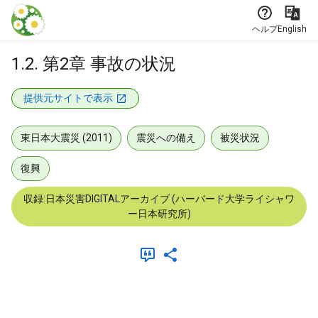
本文に飛ぶ
ヘルプ
English
1.2. 第2章 事故の状況
提供元サイトで表示
東日本大震災 (2011)
震災への備え
被災状況
復興
収録:日本災害DIGITALアーカイブ (ハーバード大学ライシャワ
ー日本研究所)