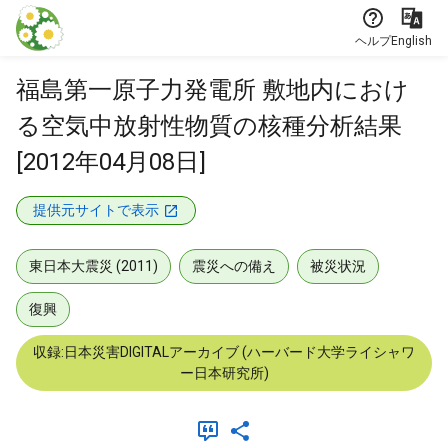
本文に飛ぶ
ヘルプ
English
福島第一原子力発電所 敷地内におけ
る空気中放射性物質の核種分析結果
[2012年04月08日]
提供元サイトで表示
東日本大震災 (2011)
震災への備え
被災状況
復興
収録:日本災害DIGITALアーカイブ (ハーバード大学ライシャワ
ー日本研究所)