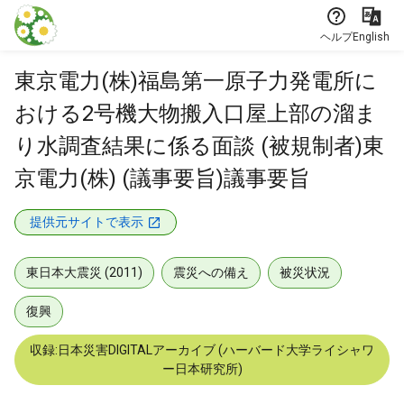
本文に飛ぶ
ヘルプ
English
東京電力(株)福島第一原子力発電所に
おける2号機大物搬入口屋上部の溜ま
り水調査結果に係る面談 (被規制者)東
京電力(株) (議事要旨)議事要旨
提供元サイトで表示
東日本大震災 (2011)
震災への備え
被災状況
復興
収録:日本災害DIGITALアーカイブ (ハーバード大学ライシャワ
ー日本研究所)