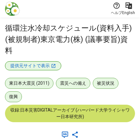
本文に飛ぶ
ヘルプ
English
循環注水冷却スケジュール(資料入手)
(被規制者)東京電力(株) (議事要旨)資
料
提供元サイトで表示
東日本大震災 (2011)
震災への備え
被災状況
復興
収録:日本災害DIGITALアーカイブ (ハーバード大学ライシャワ
ー日本研究所)