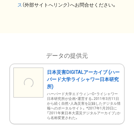
ス
（外部サイトへリンク）へお問合せください。
データの提供元
日本災害DIGITALアーカイブ (ハー
バード大学ライシャワー日本研究
所)
ハーバード大学エドウィン・O・ライシャワー
日本研究所が企画・運営する、2011年3月11日
から続く自然・人為災害を記録したデジタル情
報へのポータルサイト。 *2017年1月20日に
「2011年東日本大震災デジタルアーカイブ」か
ら名称変更された。