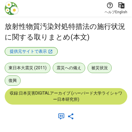
本文に飛ぶ
ヘルプ
English
放射性物質汚染対処特措法の施行状況
に関する取りまとめ(本文)
提供元サイトで表示
東日本大震災 (2011)
震災への備え
被災状況
復興
収録:日本災害DIGITALアーカイブ (ハーバード大学ライシャワ
ー日本研究所)