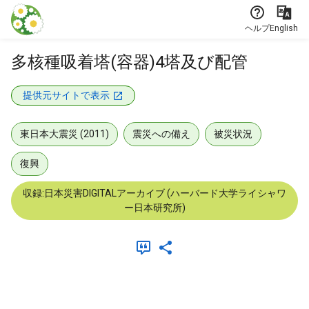
本文に飛ぶ
ヘルプ
English
多核種吸着塔(容器)4塔及び配管
提供元サイトで表示
東日本大震災 (2011)
震災への備え
被災状況
復興
収録:日本災害DIGITALアーカイブ (ハーバード大学ライシャワ
ー日本研究所)