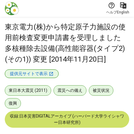
本文に飛ぶ
ヘルプ
English
東京電力(株)から特定原子力施設の使
用前検査変更申請書を受理しました
多核種除去設備(高性能容器(タイプ2)
(その1)) 変更 [2014年11月20日]
提供元サイトで表示
東日本大震災 (2011)
震災への備え
被災状況
復興
収録:日本災害DIGITALアーカイブ (ハーバード大学ライシャワ
ー日本研究所)