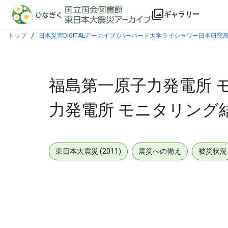
本文に飛ぶ
ギャラリー
トップ
日本災害DIGITALアーカイブ (ハーバード大学ライシャワー日本研究所
福島第一原子力発電所 モ
力発電所 モニタリング結果
東日本大震災 (2011)
震災への備え
被災状況