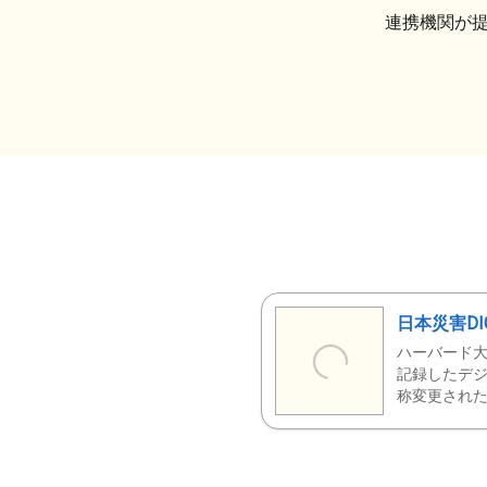
連携機関が
日本災害DI
ハーバード大
記録したデジ
称変更された