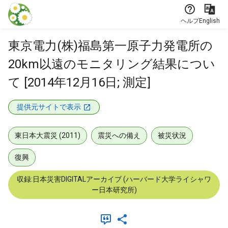
本文に飛ぶ
ヘルプ
English
東京電力(株)福島第一原子力発電所の
20km以遠のモニタリング結果につい
て [2014年12月16日; 測定]
提供元サイトで表示
東日本大震災 (2011)
震災への備え
被災状況
復興
収録:日本災害DIGITALアーカイブ (ハーバード大学ライシャワ
ー日本研究所)