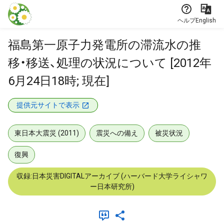
本文に飛ぶ
ヘルプ
English
福島第一原子力発電所の滞流水の推
移・移送、処理の状況について [2012年
6月24日18時; 現在]
提供元サイトで表示
東日本大震災 (2011)
震災への備え
被災状況
復興
収録:日本災害DIGITALアーカイブ (ハーバード大学ライシャワ
ー日本研究所)