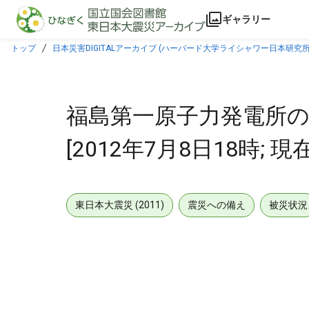
本文に飛ぶ
ギャラリー
トップ
日本災害DIGITALアーカイブ (ハーバード大学ライシャワー日本研究所
福島第一原子力発電所の
[2012年7月8日18時; 現在
東日本大震災 (2011)
震災への備え
被災状況