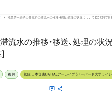
)
福島第一原子力発電所の滞流水の推移・移送、処理の状況について [2012年7月8日
滞流水の推移・移送、処理の状
]
復興
収録:日本災害DIGITALアーカイブ (ハーバード大学ライ