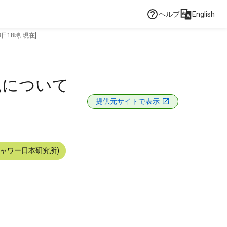
ヘルプ
English
18時; 現在]
況について
提供元サイトで表示
シャワー日本研究所)