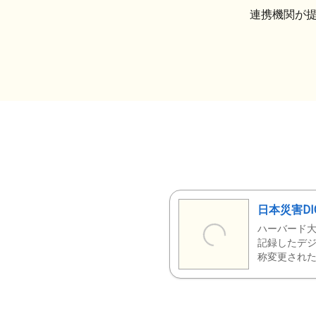
連携機関が
日本災害DI
ハーバード大
記録したデジ
称変更された