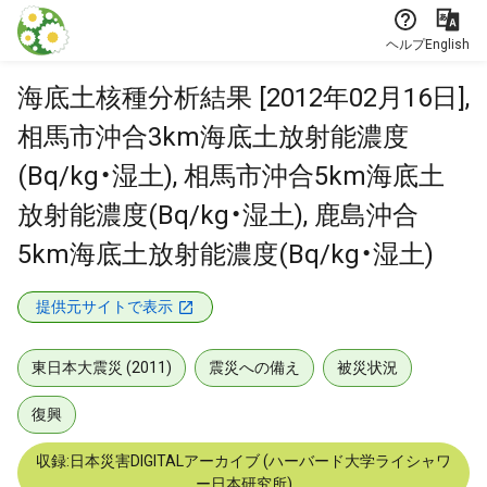
本文に飛ぶ
ヘルプ
English
海底土核種分析結果 [2012年02月16日],
相馬市沖合3km海底土放射能濃度
(Bq/kg・湿土), 相馬市沖合5km海底土
放射能濃度(Bq/kg・湿土), 鹿島沖合
5km海底土放射能濃度(Bq/kg・湿土)
提供元サイトで表示
東日本大震災 (2011)
震災への備え
被災状況
復興
収録:日本災害DIGITALアーカイブ (ハーバード大学ライシャワ
ー日本研究所)