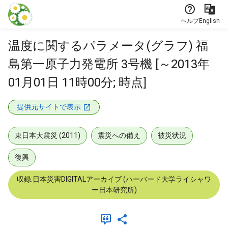
本文に飛ぶ
ヘルプ
English
温度に関するパラメータ(グラフ) 福
島第一原子力発電所 3号機 [～2013年
01月01日 11時00分; 時点]
提供元サイトで表示
東日本大震災 (2011)
震災への備え
被災状況
復興
収録:日本災害DIGITALアーカイブ (ハーバード大学ライシャワ
ー日本研究所)